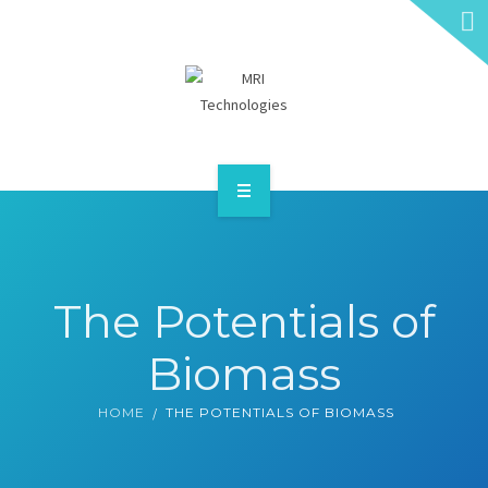
HOME
ABOUT
The Potentials of
SERVICES
Biomass
CONTACT
HOME
THE POTENTIALS OF BIOMASS
GET A QUOTE